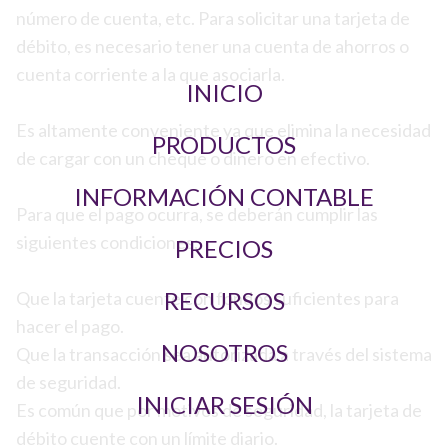
número de cuenta, etc. Para solicitar una tarjeta de
débito, es necesario tener una cuenta de ahorros o
cuenta corriente a la que asociarla.
INICIO
Es altamente conveniente ya que elimina la necesidad
PRODUCTOS
de cargar con un cheque o dinero en efectivo.
INFORMACIÓN CONTABLE
Para que el pago ocurra, se deberán cumplir las
siguientes condiciones;
PRECIOS
RECURSOS
Que la tarjeta cuente con fondos suficientes para
hacer el pago.
NOSOTROS
Que la transacción sea autorizada a través del sistema
de seguridad.
INICIAR SESIÓN
Es común que por motivos de seguridad, la tarjeta de
débito cuente con un límite diario.