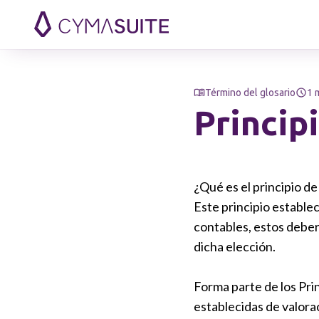
Saltar al contenido
Término del glosario
1 
Princip
¿Qué es el principio d
Este principio establec
contables, estos debe
dicha elección.
Forma parte de los Pri
establecidas de valora