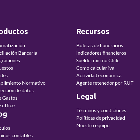
oductos
Recursos
omatización
Boletas de honorarios
iliación Bancaria
Indicadores financieros
graciones
Sueldo mínimo Chile
uestos
Como calcular iva
udes
Actividad económica
plimiento Normativo
Agente retenedor por RUT
ección de datos
Legal
e Gastos
koffice
Términos y condiciones
og
Políticas de privacidad
Nuestro equipo
culos
inos contables