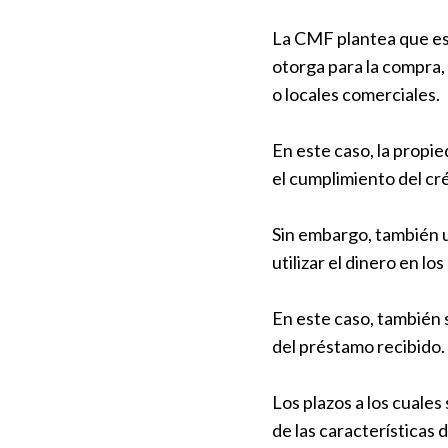
La CMF plantea que est
otorga para la compra, 
o locales comerciales.
En este caso, la propi
el cumplimiento del cr
Sin embargo, también u
utilizar el dinero en l
En este caso, también 
del préstamo recibido.
Los plazos a los cuales
de las características d