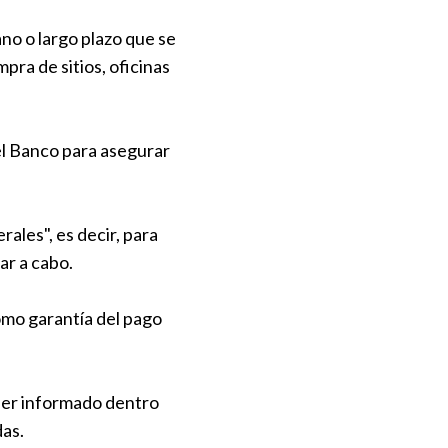
no o largo plazo que se
pra de sitios, oficinas
el Banco para asegurar
ales", es decir, para
ar a cabo.
omo garantía del pago
 ser informado dentro
das.