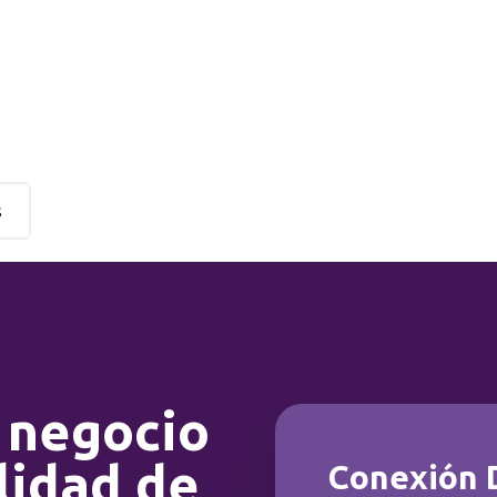
s
 negocio
lidad de
Conexión 