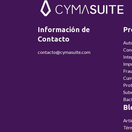
Información de
Pr
Contacto
Aut
Conc
contacto@cymasuite.com
Inte
Imp
Fra
Cum
Prot
Sub
Bac
Bl
Artí
Térm