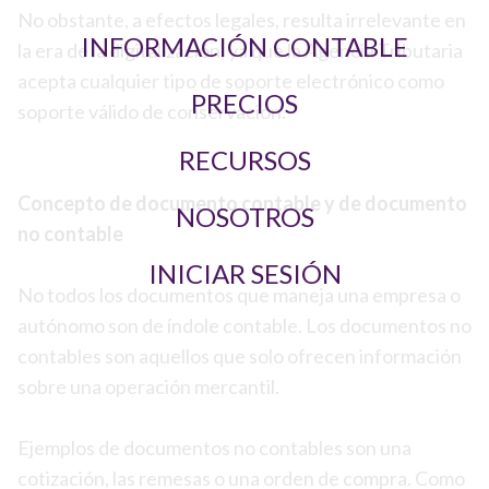
No obstante, a efectos legales, resulta irrelevante en
INFORMACIÓN CONTABLE
la era de la digitalización, ya que la Agencia Tributaria
acepta cualquier tipo de soporte electrónico como
PRECIOS
soporte válido de conservación.
RECURSOS
Concepto de documento contable y de documento
NOSOTROS
no contable
INICIAR SESIÓN
No todos los documentos que maneja una empresa o
autónomo son de índole contable. Los documentos no
contables son aquellos que solo ofrecen información
sobre una operación mercantil.
Ejemplos de documentos no contables son una
cotización, las remesas o una orden de compra. Como