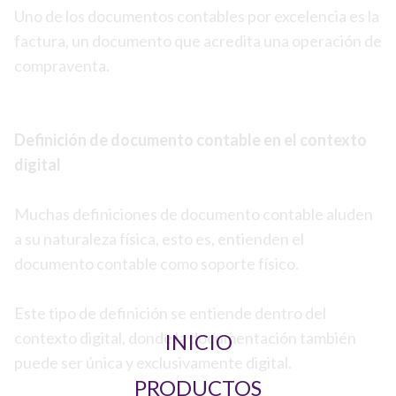
Uno de los documentos contables por excelencia es la
factura, un documento que acredita una operación de
compraventa.
Definición de documento contable en el contexto
digital
Muchas definiciones de documento contable aluden
a su naturaleza física, esto es, entienden el
documento contable como soporte físico.
Este tipo de definición se entiende dentro del
contexto digital, donde la documentación también
INICIO
puede ser única y exclusivamente digital.
PRODUCTOS