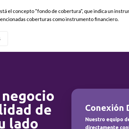
está el concepto "fondo de cobertura", que indica un instr
 mencionadas coberturas como instrumento financiero.
s
 negocio
lidad de
Conexión 
u lado
Nuestro equipo d
directamente con