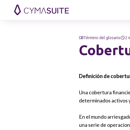
Saltar al contenido
Término del glosario
2 
Cobert
Definición de cobertu
Una cobertura financie
determinados activos y
En el mundo arriesgado 
una serie de operacione