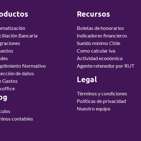
oductos
Recursos
omatización
Boletas de honorarios
iliación Bancaria
Indicadores financieros
graciones
Sueldo mínimo Chile
uestos
Como calcular iva
udes
Actividad económica
plimiento Normativo
Agente retenedor por RUT
ección de datos
Legal
e Gastos
koffice
Términos y condiciones
og
Políticas de privacidad
Nuestro equipo
culos
inos contables