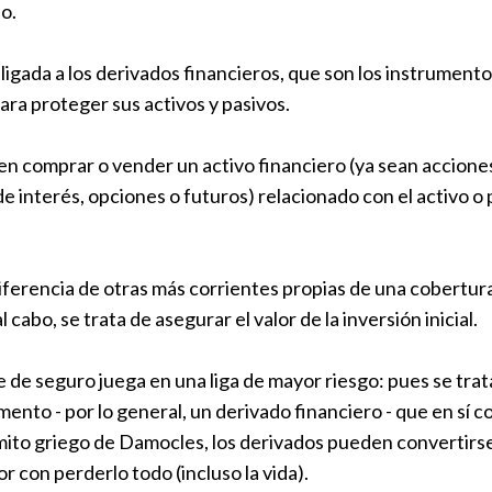
o.
igada a los derivados financieros, que son los instrumento
ra proteger sus activos y pasivos.
en comprar o vender un activo financiero (ya sean acciones,
 de interés, opciones o futuros) relacionado con el activo o
iferencia de otras más corrientes propias de una cobertur
 al cabo, se trata de asegurar el valor de la inversión inicial.
e de seguro juega en una liga de mayor riesgo: pues se trat
ento - por lo general, un derivado financiero - que en sí 
mito griego de Damocles, los derivados pueden convertirs
 con perderlo todo (incluso la vida).