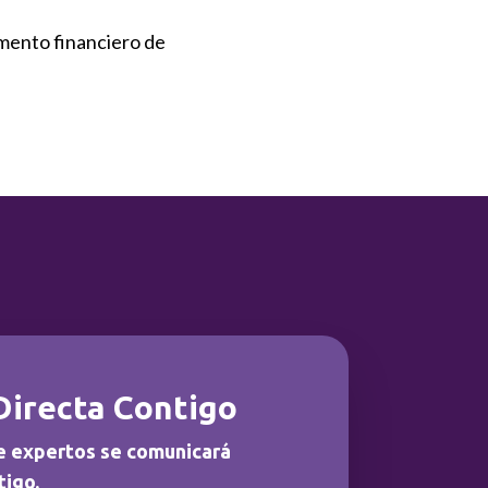
umento financiero de
Directa Contigo
e expertos se comunicará
tigo.