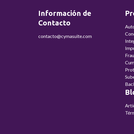
Información de
Pr
Contacto
Aut
Conc
contacto@cymasuite.com
Inte
Imp
Fra
Cum
Prot
Sub
Bac
Bl
Artí
Térm