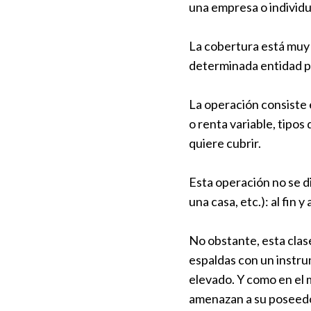
una empresa o individu
La cobertura está muy l
determinada entidad pa
La operación consiste 
o renta variable, tipos
quiere cubrir.
Esta operación no se d
una casa, etc.): al fin y
No obstante, esta clas
espaldas con un instrum
elevado. Y como en el 
amenazan a su poseedor