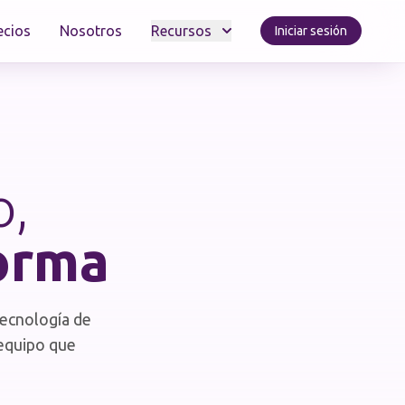
ecios
Nosotros
Recursos
Iniciar sesión
o,
forma
tecnología de
 equipo que