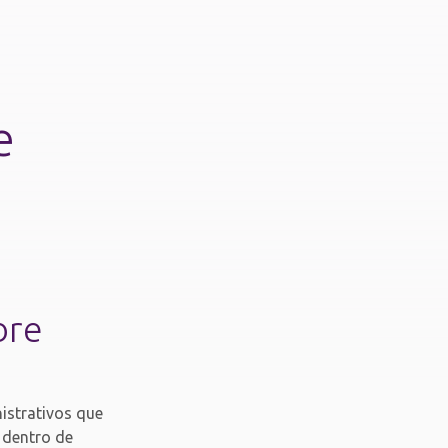
e
bre
istrativos que
n dentro de