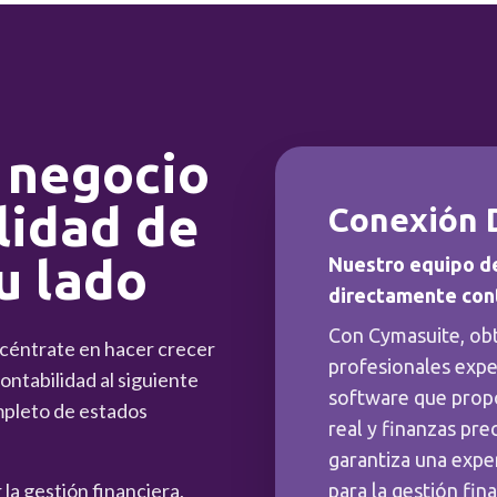
 negocio
lidad de
Conexión 
u lado
Nuestro equipo d
directamente con
Con Cymasuite, ob
ncéntrate en hacer crecer
profesionales expe
ntabilidad al siguiente
software que prop
mpleto de estados
real y finanzas pre
garantiza una exper
la gestión financiera,
para la gestión fin