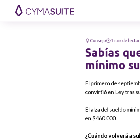
Saltar al contenido
Consejo
1 min de lectur
Sabías que
mínimo su
El primero de septiembr
convirtió en Ley tras 
El alza del sueldo mín
en $460.000.
¿Cuándo volverá a sub